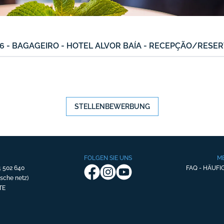
26 - BAGAGEIRO - HOTEL ALVOR BAÍA - RECEPÇÃO/RESE
STELLENBEWERBUNG
FOLGEN SIE UNS
M
 502 640
FAQ - HÄUFI
ische netz)
TE