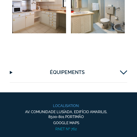
ÉQUIPEMENTS
LOCALISATION:
AV. COMUNIDADE LUSÍADA, EDIFÍCIO AMARILIS,
8500-801 PORTIMÃO
GOOGLE MAPS
RNET Nº 762