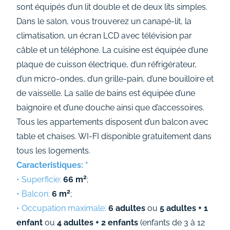
sont équipés d’un lit double et de deux lits simples.
Dans le salon, vous trouverez un canapé-lit, la
climatisation, un écran LCD avec télévision par
câble et un téléphone. La cuisine est équipée d’une
plaque de cuisson électrique, d’un réfrigérateur,
d’un micro-ondes, d’un grille-pain, d’une bouilloire et
de vaisselle. La salle de bains est équipée d’une
baignoire et d’une douche ainsi que d’accessoires.
Tous les appartements disposent d’un balcon avec
table et chaises. WI-FI disponible gratuitement dans
tous les logements.
Caracteristiques: *
2
• Superficie:
66 m
;
2
• Balcon:
6 m
;
• Occupation maximale:
6 adultes
ou
5 adultes + 1
enfant
ou
4 adultes + 2 enfants
(enfants de 3 à 12