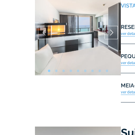
VIST
RESE
ver det
PEQ
ver det
MEIA
ver det
Su