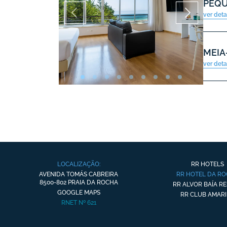
PEQ
ver det
MEIA
ver det
LOCALIZAÇÃO:
RR HOTELS
AVENIDA TOMÁS CABREIRA
RR HOTEL DA R
8500-802 PRAIA DA ROCHA
RR ALVOR BAÍA R
GOOGLE MAPS
RR CLUB AMARI
RNET Nº 621