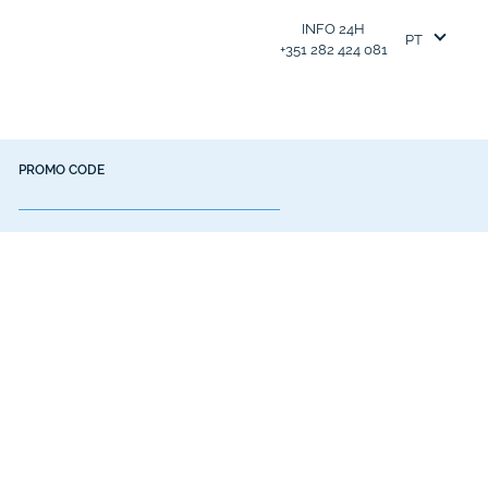
INFO 24H
PT
+351 282 424 081
PROMO CODE