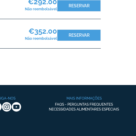
€292.00
RESERVAR
Não reembolsável
€352.00
RESERVAR
Não reembolsável
SIGA-NOS
MAIS INFORMAÇÕES
FAQS - PERGUNTAS FREQUENTES
NECESSIDADES ALIMENTARES ESPECIAIS