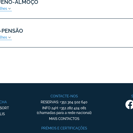
UENO-ALMOÇO
alhes
-PENSÃO
alhes
CONTACTE-NOS
OCHA
RESERVAS: +351 304 502 640
ESORT
INFO 24H: +351 282 424 081
(chamadas para a rede nacional)
LIS
MAIS CONTACTOS
PRÉMIOS E CERTIFICAÇÕES