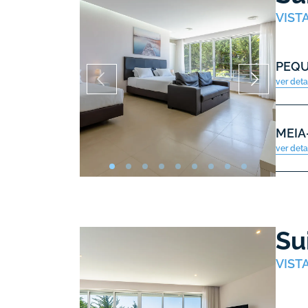
VIST
PEQ
ver det
MEIA
ver det
Su
VIST