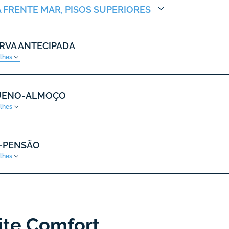
A FRENTE MAR, PISOS SUPERIORES
RVA ANTECIPADA
alhes
UENO-ALMOÇO
alhes
-PENSÃO
alhes
ite Comfort