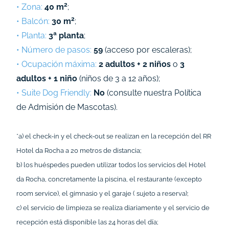
2
• Zona:
40 m
;
2
• Balcón:
30 m
;
• Planta:
3ª planta
;
• Número de pasos:
59
(acceso por escaleras);
• Ocupación máxima:
2 adultos + 2 niños
o
3
adultos + 1 niño
(niños de 3 a 12 años);
• Suite Dog Friendly:
No
(consulte nuestra
Política
de Admisión de Mascotas
).
*a) el check-in y el check-out se realizan en la recepción del RR
Hotel da Rocha a 20 metros de distancia;
b) los huéspedes pueden utilizar todos los servicios del Hotel
da Rocha, concretamente la piscina, el restaurante (excepto
room service), el gimnasio y el garaje ( sujeto a reserva);
c) el servicio de limpieza se realiza diariamente y el servicio de
recepción está disponible las 24 horas del día;