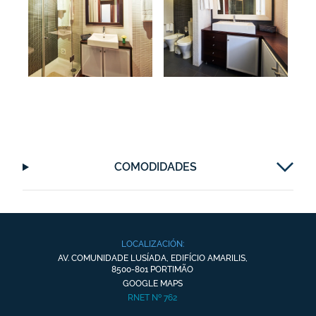
COMODIDADES
LOCALIZACIÓN:
AV. COMUNIDADE LUSÍADA, EDIFÍCIO AMARILIS,
8500-801 PORTIMÃO
GOOGLE MAPS
RNET Nº 762