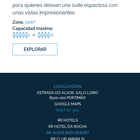
para quienes desean una suite espaciosa con
unas vistas impresionantes.
2
Zona:
72m
Capacidad máxima:
o
EXPLORAR
LOCALIZACIÓN:
ESTRADA DO ALVOR, GALO LOIRO
8500-001 PORTIMÃO
GOOGLE MAPS
RNET Nº 3011
RR HOTELS
RR HOTEL DA ROCHA
RR ALVOR BAÍA RESORT
RR CLUB AMARILIS