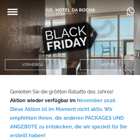
VORHERIGE
WEITER
Genießen Sie die größten Rabatte des Jahres!
Aktion wieder verfügbar im
November 2026
.
Diese Aktion ist im Moment nicht aktiv. Wir
empfehlen Ihnen, die anderen
PACKAGES UND
ANGEBOTE
zu entdecken, die wir speziell für Sie
erstellt haben!