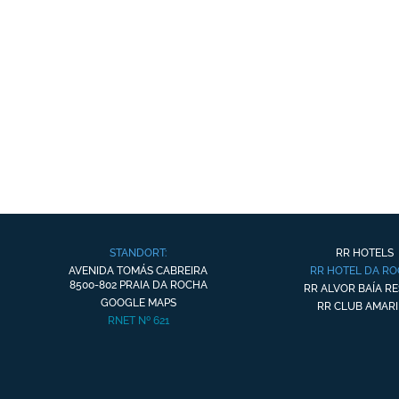
STANDORT:
RR HOTELS
AVENIDA TOMÁS CABREIRA
RR HOTEL DA R
8500-802 PRAIA DA ROCHA
RR ALVOR BAÍA R
GOOGLE MAPS
RR CLUB AMARI
RNET Nº 621